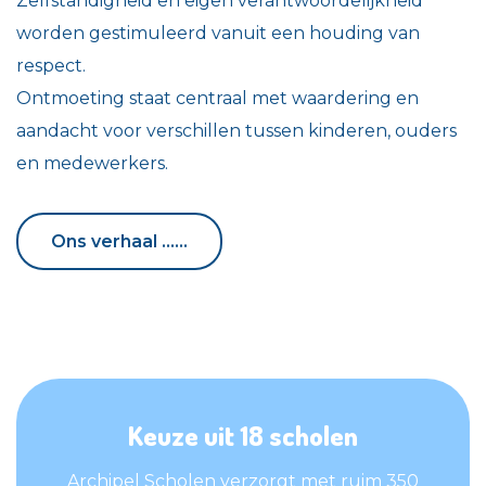
Zelfstandigheid en eigen verantwoordelijkheid
worden gestimuleerd vanuit een houding van
respect.
Ontmoeting staat centraal met waardering en
aandacht voor verschillen tussen kinderen, ouders
en medewerkers.
Ons verhaal ......
Ons verhaal ......
Keuze uit 18 scholen
Archipel Scholen verzorgt met ruim 350