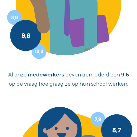
8,6
9,6
10,0
Al onze
medewerkers
geven gemiddeld een
9,6
op de vraag hoe graag ze op hun school werken.
7,9
8,7