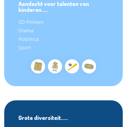
Aandacht voor talenten van
kinderen.....
3D Printen
Drama
Robotica
Sport
Grote diversiteit.....