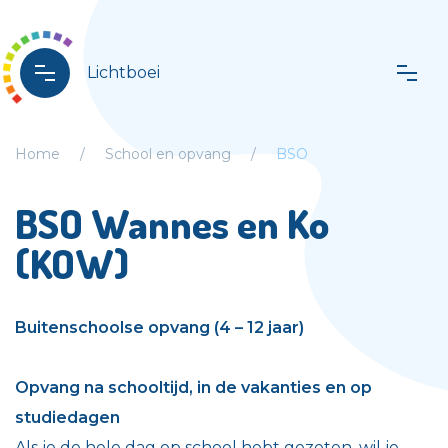
Lichtboei
Home
School en opvang
BSO
BSO Wannes en Ko
(KOW)
Buitenschoolse opvang (4 – 12 jaar)
Opvang na schooltijd, in de vakanties en op
studiedagen
Als je de hele dag op school hebt gezeten, wil je