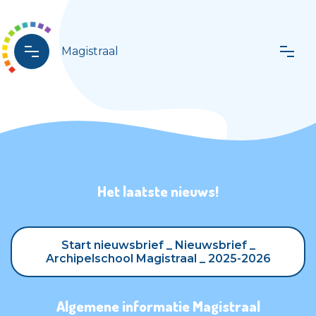
Magistraal
Het laatste nieuws!
Start nieuwsbrief _ Nieuwsbrief _
Start nieuwsbrief _ Nieuwsbrief _
Archipelschool Magistraal _ 2025-2026
Archipelschool Magistraal _ 2025-2026
Algemene informatie Magistraal