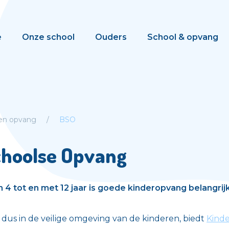
e
Onze school
Ouders
School & opvang
 en opvang
BSO
choolse Opvang
 4 tot en met 12 jaar is goede kinderopvang belangrijk
n dus in de veilige omgeving van de kinderen, biedt
Kind