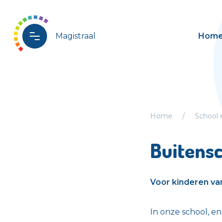
Magistraal
Hom
Home
School
Buitens
Voor kinderen van
In onze school, e