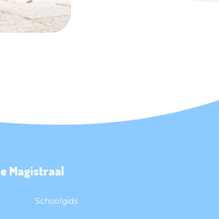
e Magistraal
Schoolgids