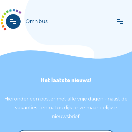
Omnibus
Het laatste nieuws!
Hieronder een poster met alle vrije dagen - naast de
vakanties - en natuurlijk onze maandelijkse
nieuwsbrief.