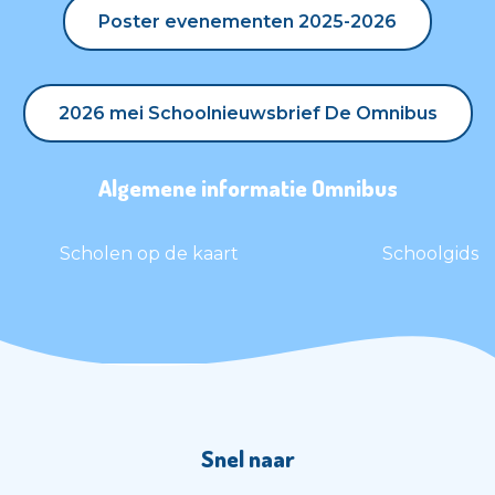
Poster evenementen 2025-2026
Poster evenementen 2025-2026
2026 mei Schoolnieuwsbrief De Omnibus
2026 mei Schoolnieuwsbrief De Omnibus
Algemene informatie Omnibus
Scholen op de kaart
Schoolgids
Snel naar