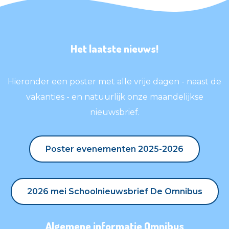
Het laatste nieuws!
Hieronder een poster met alle vrije dagen - naast de
vakanties - en natuurlijk onze maandelijkse
nieuwsbrief.
Poster evenementen 2025-2026
Poster evenementen 2025-2026
2026 mei Schoolnieuwsbrief De Omnibus
2026 mei Schoolnieuwsbrief De Omnibus
Algemene informatie Omnibus