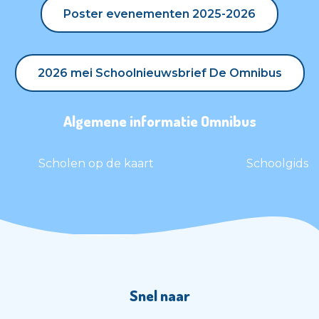
Poster evenementen 2025-2026
Poster evenementen 2025-2026
2026 mei Schoolnieuwsbrief De Omnibus
2026 mei Schoolnieuwsbrief De Omnibus
Algemene informatie Omnibus
Scholen op de kaart
Schoolgids
Snel naar