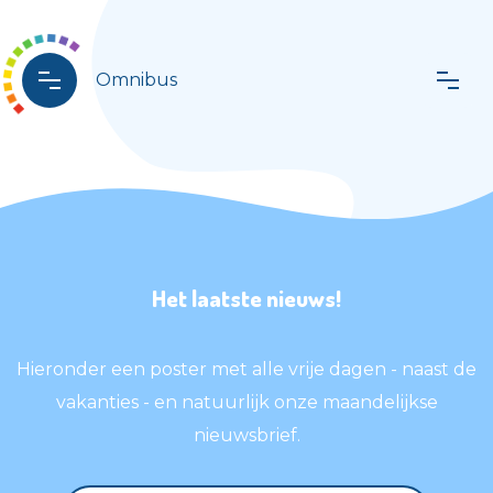
Omnibus
Het laatste nieuws!
Hieronder een poster met alle vrije dagen - naast de
vakanties - en natuurlijk onze maandelijkse
nieuwsbrief.