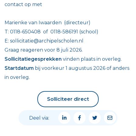
contact op met
Marienke van Iwaarden (directeur)
T:
0118-650408 of 0118-586191 (
school)
E:
sollicitatie@archipelscholen.nl
Graag reageren voor 8 juli 2026.
Sollicitatiegesprekken
vinden plaats in overleg.
Startdatum
bij voorkeur 1 augustus 2026 of anders
in overleg.
Solliciteer direct
Solliciteer direct
Deel via: