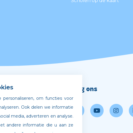
Scholen op de kaart
Volg ons
kies
 personaliseren, om functies voor
gscode
nalyseren. Ook delen we informatie
ocial media, adverteren en analyse.
 bij Archipel
 andere informatie die u aan ze