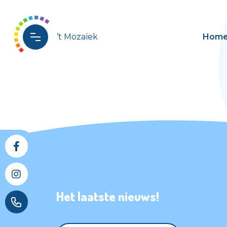
’t Mozaïek
Hom
Het laatste nieuws!