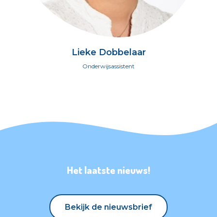
Lieke Dobbelaar
Onderwijsassistent
Het laatste nieuws!
Bekijk de nieuwsbrief
Bekijk de nieuwsbrief