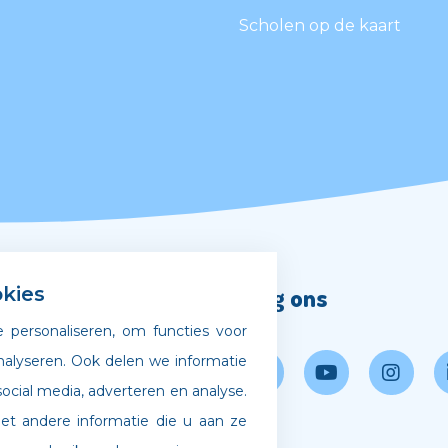
Scholen op de kaart
Volg ons
kies
 personaliseren, om functies voor
gscode
nalyseren. Ook delen we informatie
ocial media, adverteren en analyse.
 bij Archipel
 andere informatie die u aan ze