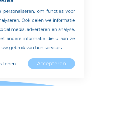
kies
 personaliseren, om functies voor
nalyseren. Ook delen we informatie
ocial media, adverteren en analyse.
 andere informatie die u aan ze
 uw gebruik van hun services.
Accepteren
ls tonen
te maken, door basisfuncties als
an de website mogelijk te maken.
werken.
Algemene informat