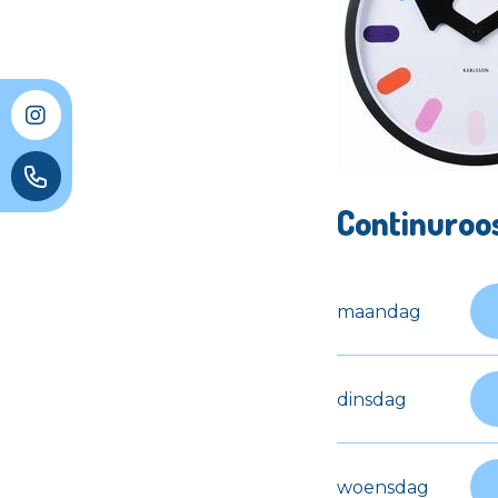
Continuroo
maandag
dinsdag
woensdag