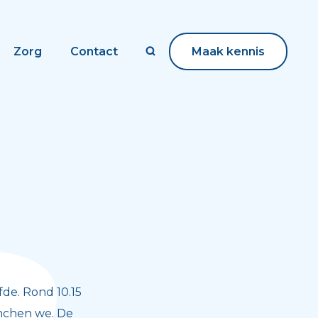
Zorg
Contact
Maak kennis
Maak kennis
fde. Rond 10.15
unchen we. De