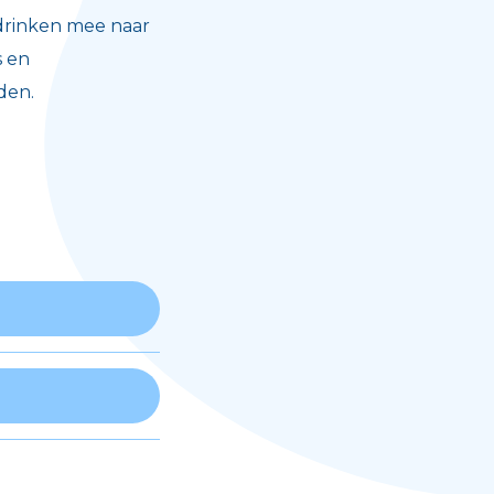
drinken mee naar
s en
den.