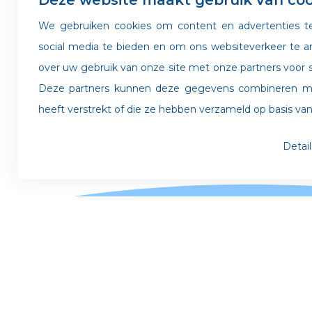
Deze website maakt gebruik van coo
We gebruiken cookies om content en advertenties te
social media te bieden en om ons websiteverkeer te a
over uw gebruik van onze site met onze partners voor s
Deze partners kunnen deze gegevens combineren met
heeft verstrekt of die ze hebben verzameld op basis van
Detai
Noodzakelijk
Noodzakelijke cookies helpen een website bruikbaarder 
paginanavigatie en toegang tot beveiligde gedeelten v
Zonder deze cookies kan de website niet naar behoren 
Statistiek