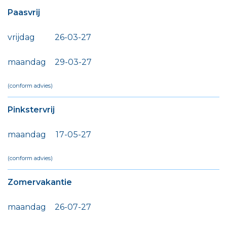
Paasvrij
vrijdag
2
6
-
0
3
-
2
7
maandag
2
9
-
0
3
-
2
7
(conform advies)
Pinkstervrij
maandag
1
7
-
0
5
-
2
7
(conform advies)
Zomervakantie
maandag
2
6
-
0
7
-
2
7