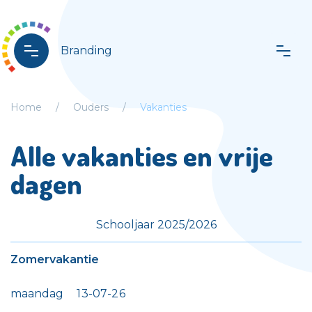
Branding
Home
Ouders
Vakanties
Alle vakanties en vrije
dagen
Schooljaar 2025/2026
Zomervakantie
maandag
1
3
-
0
7
-
2
6