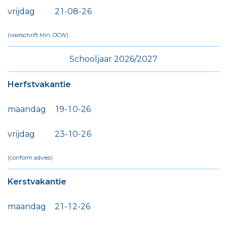
vrijdag
2
1
-
0
8
-
2
6
(voorschrift Min. OCW)
Schooljaar 2026/2027
Herfstvakantie
maandag
1
9
-
1
0
-
2
6
vrijdag
2
3
-
1
0
-
2
6
(conform advies)
Kerstvakantie
maandag
2
1
-
1
2
-
2
6