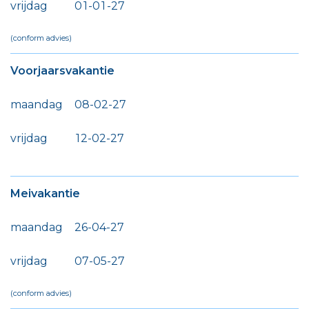
vrijdag
0
1
-
0
1
-
2
7
(conform advies)
Voorjaarsvakantie
maandag
0
8
-
0
2
-
2
7
vrijdag
1
2
-
0
2
-
2
7
Meivakantie
maandag
2
6
-
0
4
-
2
7
vrijdag
0
7
-
0
5
-
2
7
(conform advies)