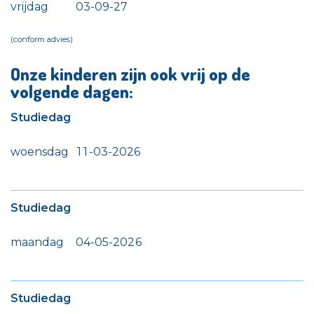
vrijdag
0
3
-
0
9
-
2
7
(conform advies)
Onze kinderen zijn ook vrij op de
volgende dagen:
Studiedag
woensdag
1
1
-
0
3
-
2
0
2
6
Studiedag
maandag
0
4
-
0
5
-
2
0
2
6
Studiedag