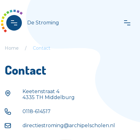
De Stroming
Home
Contact
Contact
Keetenstraat 4
Keetenstraat 4
4335 TH Middelburg
4335 TH Middelburg
0118-614517
0118-614517
directiestroming@archipelscholen.nl
directiestroming@archipelscholen.nl