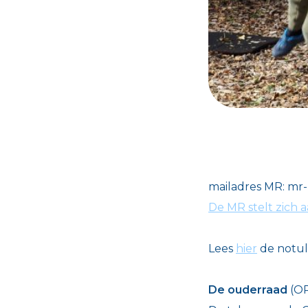
mailadres MR:
mr-
De MR stelt zich 
Lees
hier
de notul
De ouderraad
(OR