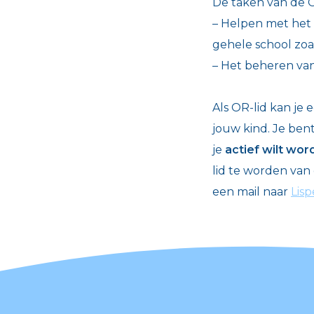
De taken van de O
– Helpen met het o
gehele school zoal
– Het beheren van 
Als OR-lid kan je
jouw kind. Je bent
je
actief wilt wor
lid te worden van
een mail naar
Lis