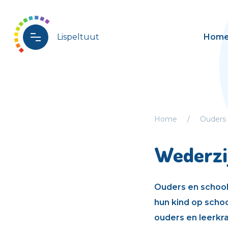
Lispeltuut
Hom
Home
Ouders
Wederzi
Ouders en school
hun kind op scho
ouders en leerkr