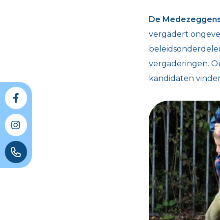
De Medezeggen
vergadert ongevee
beleidsonderdelen
vergaderingen. Ou
kandidaten vinden