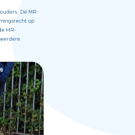
e ouders. De MR
mmingsrecht op
 de MR-
meerdere