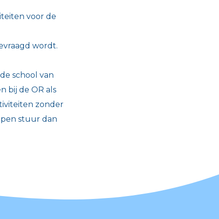
iteiten voor de
gevraagd wordt.
 de school van
n bij de OR als
tiviteiten zonder
elpen stuur dan