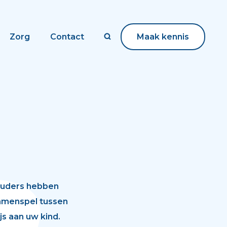
Zorg
Contact
Maak kennis
Maak kennis
ouders hebben
samenspel tussen
s aan uw kind.