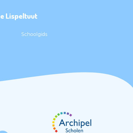
e Lispeltuut
Schoolgids