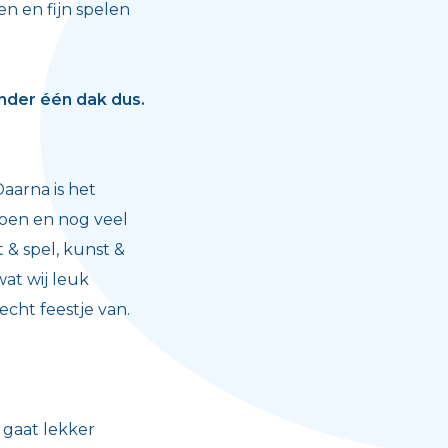
en en fijn spelen
nder één dak dus.
Daarna is het
doen en nog veel
 & spel, kunst &
at wij leuk
cht feestje van.
 gaat lekker