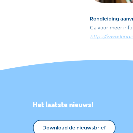
Rondleiding aanv
Ga voor meer inf
https://www.kinde
Het laatste nieuws!
Download de nieuwsbrief
Download de nieuwsbrief