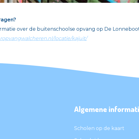
ragen?
ormatie over de buitenschoolse opvang op De Lonneboo
ropvangwalcheren.nl/locatie/kajuit/
Algemene informat
Scholen op de kaart