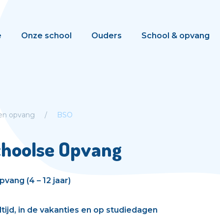
e
Onze school
Ouders
School & opvang
 en opvang
BSO
choolse Opvang
vang (4 – 12 jaar)
ijd, in de vakanties en op studiedagen