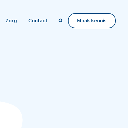
Zorg
Contact
Maak kennis
Maak kennis