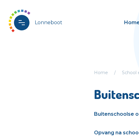
Lonneboot
Hom
Home
School
Buitens
Buitenschoolse op
Opvang na schoolt