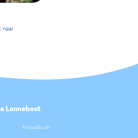
t naar
ie Lonneboot
Fotoalbum