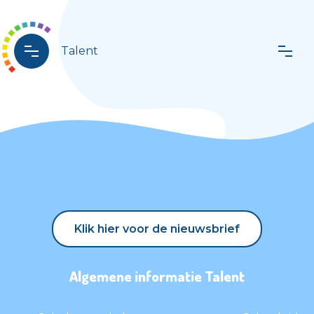
Talent
Klik hier voor de nieuwsbrief
Klik hier voor de nieuwsbrief
Algemene informatie Talent