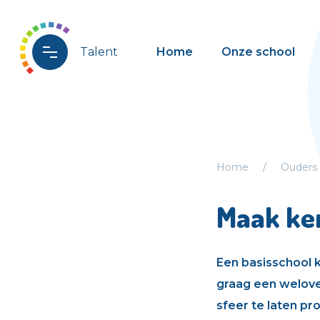
Talent
Home
Onze school
Home
Ouders
Maak ken
Een basisschool k
graag een welove
sfeer te laten p