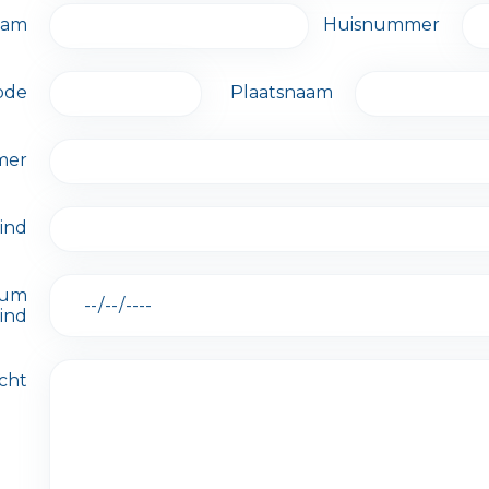
aam
Huisnummer
ode
Plaatsnaam
mer
ind
tum
ind
cht