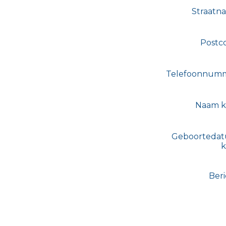
Straatn
Postc
Telefoonnum
Naam k
Geboorteda
k
Beri