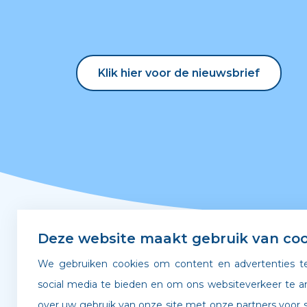
Klik hier voor de nieuwsbrief
Klik hier voor de nieuwsbrief
Deze website maakt gebruik van coo
Snel naar
We gebruiken cookies om content en advertenties te
social media te bieden en om ons websiteverkeer te a
over uw gebruik van onze site met onze partners voor s