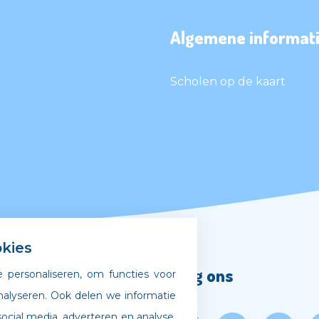
Algemene informati
Scholen op de kaart
kies
Volg ons
 personaliseren, om functies voor
nalyseren. Ook delen we informatie
ocial media, adverteren en analyse.