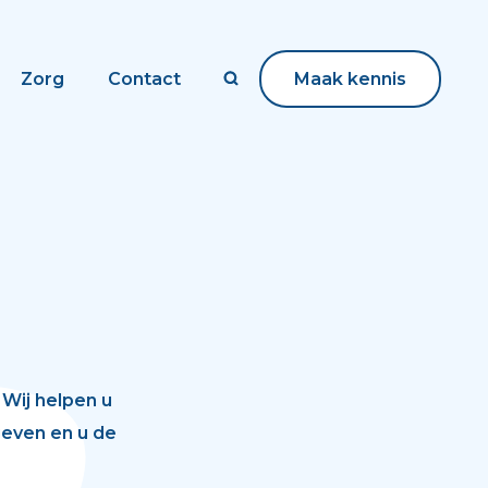
Zorg
Contact
Maak kennis
Maak kennis
 Wij helpen u
even en u de