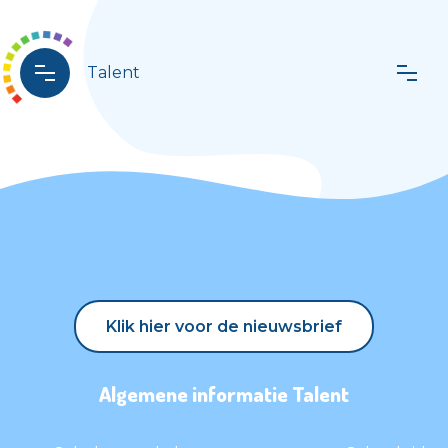
Talent
Klik hier voor de nieuwsbrief
Klik hier voor de nieuwsbrief
Algemene informatie Talent