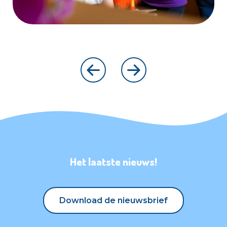
Het laatste nieuws!
Download de nieuwsbrief
Download de nieuwsbrief