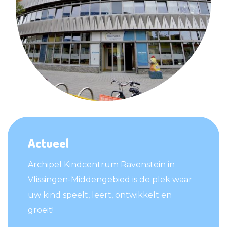
Actueel
Archipel Kindcentrum Ravenstein in
Vlissingen-Middengebied is de plek waar
uw kind speelt, leert, ontwikkelt en
groeit!