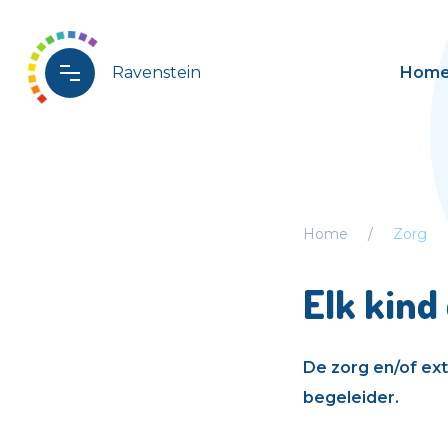
Ravenstein
Hom
Home
Zorg
Elk kind 
De zorg en/of ex
begeleider.