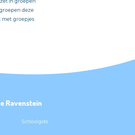
ezet in groepen
e groepen deze
k met groepjes
e Ravenstein
Schoolgids