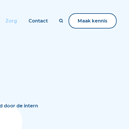
Zorg
Contact
Maak kennis
Maak kennis
d door de intern