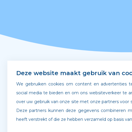
Snel naar
Deze website maakt gebruik van coo
We gebruiken cookies om content en advertenties te
Leerplicht & verzuim
Gedra
social media te bieden en om ons websiteverkeer te a
over uw gebruik van onze site met onze partners voor s
Verlof aanvragen
Werken
Deze partners kunnen deze gegevens combineren met
heeft verstrekt of die ze hebben verzameld op basis van
©
Archipel Scholen
. Website door
Boldr Digital