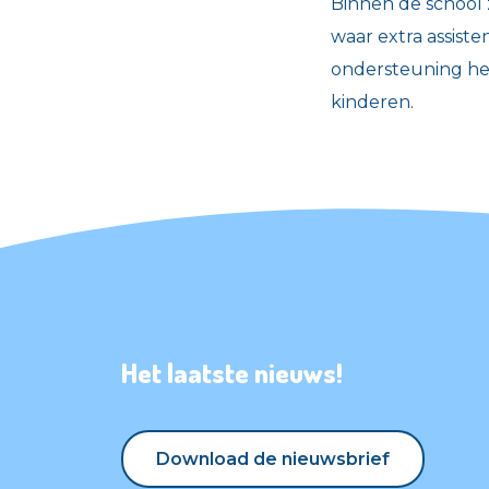
Binnen de school 
waar extra assist
ondersteuning het
kinderen.
Het laatste nieuws!
Download de nieuwsbrief
Download de nieuwsbrief