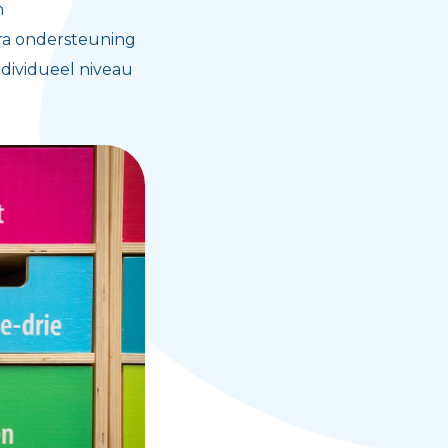
n
tra ondersteuning
ndividueel niveau