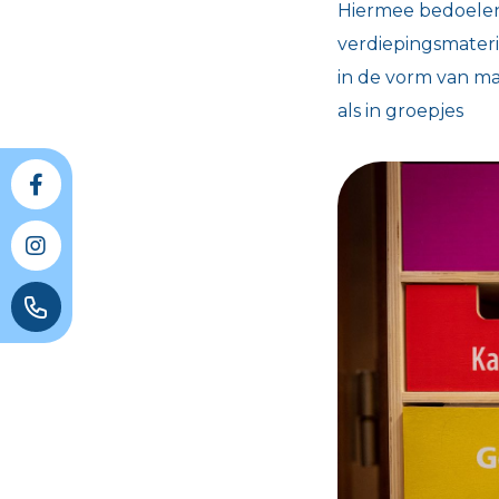
Hiermee bedoelen
verdiepingsmateri
in de vorm van ma
als in groepjes