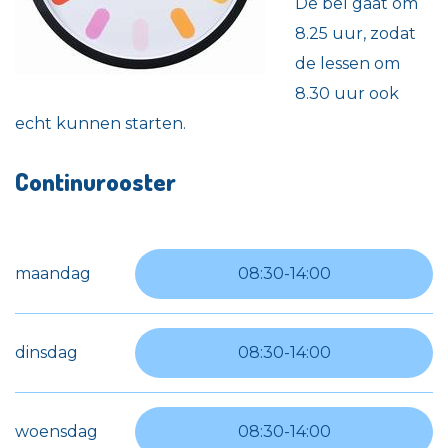
De bel gaat om
8.25 uur, zodat
de lessen om
8.30 uur ook
echt kunnen starten.
Continurooster
maandag
08:30
-
14:00
dinsdag
08:30
-
14:00
woensdag
08:30
-
14:00