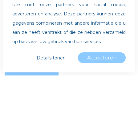
site met onze partners voor social media,
adverteren en analyse. Deze partners kunnen deze
gegevens combineren met andere informatie die u
aan ze heeft verstrekt of die ze hebben verzameld
op basis van uw gebruik van hun services.
Accepteren
Details tonen
Noodzakelijk
Noodzakelijke cookies helpen een website
bruikbaarder te maken, door basisfuncties als
paginanavigatie en toegang tot beveiligde
gedeelten van de website mogelijk te maken.
Het laatste nieuws!
Zonder deze cookies kan de website niet naar
behoren werken.
Download de nieuwsbrief
Download de nieuwsbrief