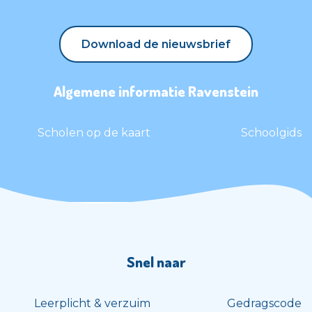
Download de nieuwsbrief
Download de nieuwsbrief
Algemene informatie Ravenstein
Scholen op de kaart
Schoolgids
Snel naar
Leerplicht & verzuim
Gedragscode