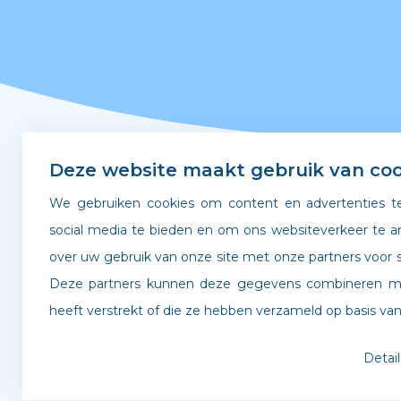
Deze website maakt gebruik van coo
Snel naar
We gebruiken cookies om content en advertenties te
social media te bieden en om ons websiteverkeer te a
over uw gebruik van onze site met onze partners voor s
Leerplicht & verzuim
Gedra
Deze partners kunnen deze gegevens combineren met
Verlof aanvragen
Werken
heeft verstrekt of die ze hebben verzameld op basis van
Detai
©
Archipel Scholen
. Website door
Boldr Digital