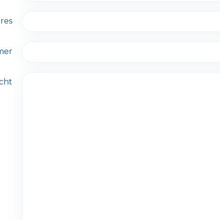
res
mer
cht