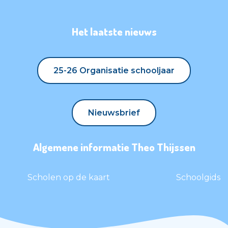
Het laatste nieuws
25-26 Organisatie schooljaar
25-26 Organisatie schooljaar
Nieuwsbrief
Nieuwsbrief
Algemene informatie Theo Thijssen
Scholen op de kaart
Schoolgids