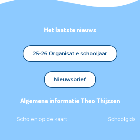
Het laatste nieuws
25-26 Organisatie schooljaar
25-26 Organisatie schooljaar
Nieuwsbrief
Nieuwsbrief
Algemene informatie Theo Thijssen
Scholen op de kaart
Schoolgids