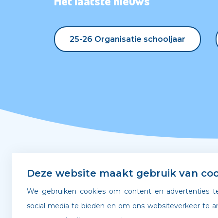
Het laatste nieuws
25-26 Organisatie schooljaar
25-26 Organisatie schooljaar
Snel naar
Deze website maakt gebruik van coo
We gebruiken cookies om content en advertenties te
Leerplicht & verzuim
Gedra
social media te bieden en om ons websiteverkeer te a