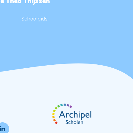
e Theo Thijssen
Schoolgids