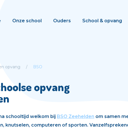
e
Onze school
Ouders
School & opvang
 en opvang
BSO
choolse opvang
en
 na schooltijd welkom bij
BSO Zeehelden
om samen me
en, knutselen, computeren of sporten. Vanzelfspreke