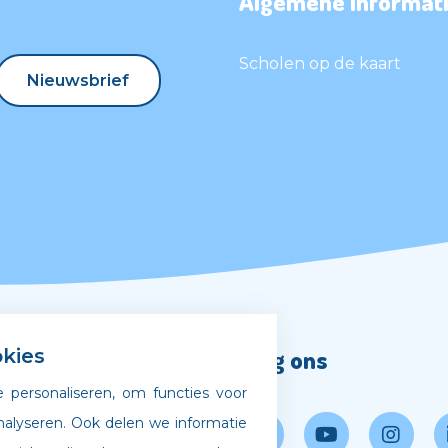
Algemene informati
Scholen op de kaart
Nieuwsbrief
Nieuwsbrief
Volg ons
kies
 personaliseren, om functies voor
gscode
nalyseren. Ook delen we informatie