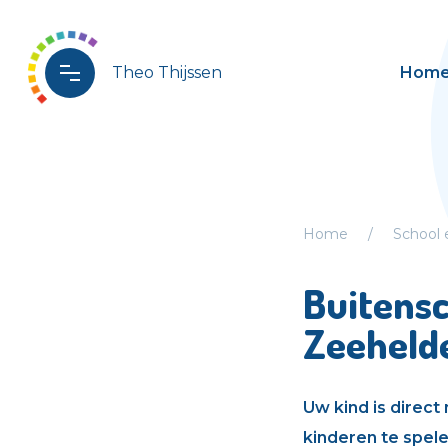
Theo Thijssen
Hom
Home
School
Buitens
Zeeheld
Uw kind is direct
kinderen te spel