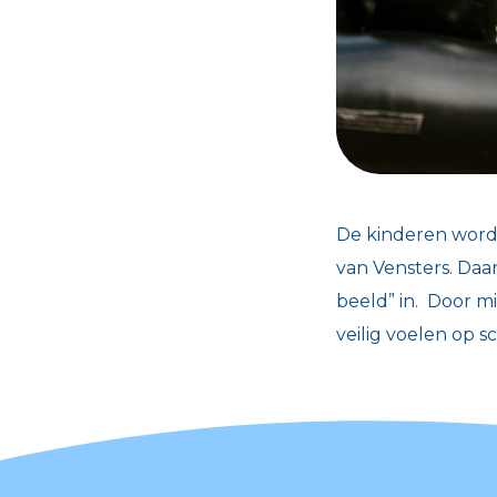
De kinderen worde
van Vensters. Daar
beeld” in. Door m
veilig voelen op s