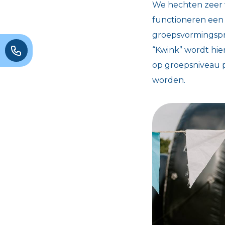
We hechten zeer 
functioneren een 
groepsvormingspro
“Kwink” wordt hier
op groepsniveau p
worden.