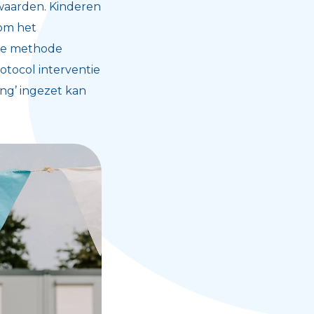
waarden. Kinderen
 om het
 De methode
otocol interventie
ing’ ingezet kan