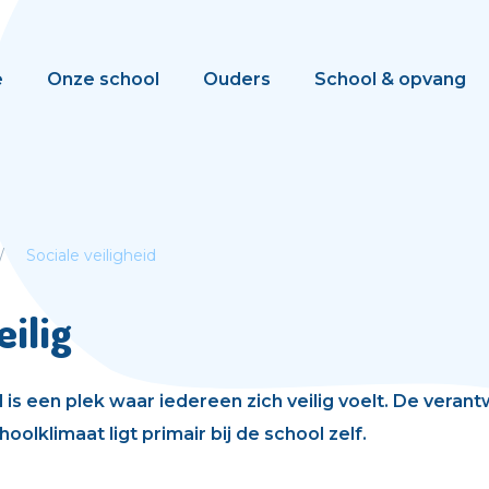
e
Onze school
Ouders
School & opvang
Sociale veiligheid
eilig
l is een plek waar iedereen zich veilig voelt. De veran
hoolklimaat ligt primair bij de school zelf.