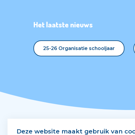
Het laatste nieuws
25-26 Organisatie schooljaar
25-26 Organisatie schooljaar
Snel naar
Deze website maakt gebruik van coo