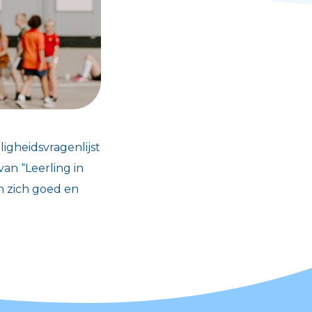
igheidsvragenlijst
van “Leerling in
n zich goed en